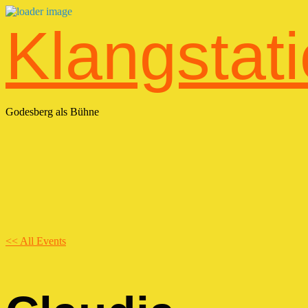
Zum
Klangstat
Inhalt
wechseln
Godesberg als Bühne
<< All Events